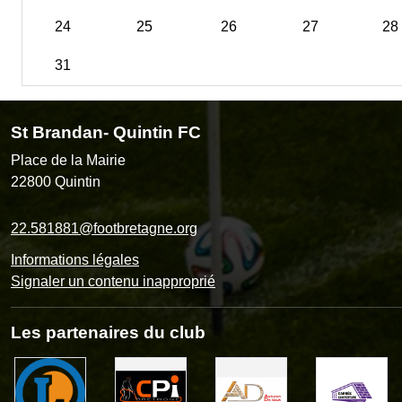
24
25
26
27
28
31
St Brandan- Quintin FC
Place de la Mairie
22800
Quintin
22.581881@footbretagne.org
Informations légales
Signaler un contenu inapproprié
Les partenaires du club