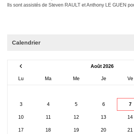
Ils sont assistés de Steven RAULT et Anthony LE GUEN pour 
Calendrier
Août 2026
Lu
Ma
Me
Je
Ve
3
4
5
6
7
10
11
12
13
14
17
18
19
20
21