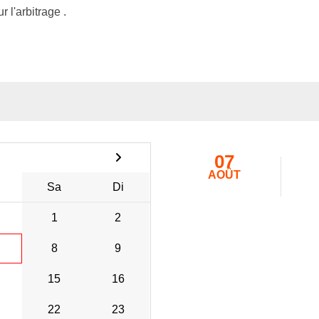
l'arbitrage .
07
AOÛT
Sa
Di
1
2
8
9
15
16
22
23