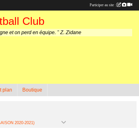
Participer au site :
ball Club
agne et on perd en équipe. " Z. Zidane
t plan
Boutique
SAISON 2020-2021)