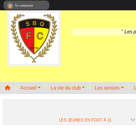
Panneau de gestion des cookies
Se connecter
" Les 
Accueil
La vie du club
Les seniors
LES JEUNES EN FOOT À 11