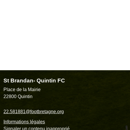
St Brandan- Quintin FC
Place de la Mairie
22800
Quintin
22.581881@footbretagne.org
Informations légales
Signaler un contenu inapproprié