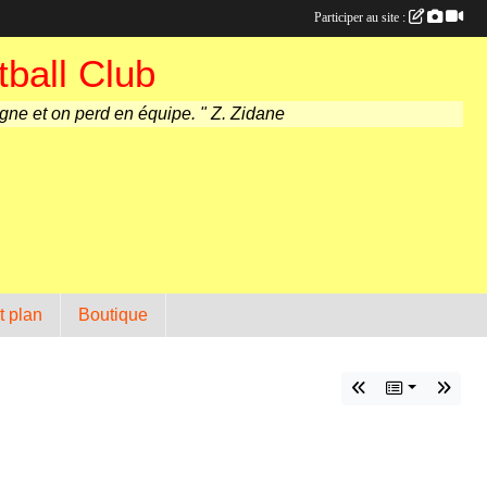
Participer au site :
ball Club
agne et on perd en équipe. " Z. Zidane
t plan
Boutique