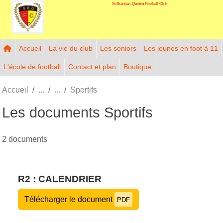
St Brandan-Quintin Football Club
Panneau de gestion des cookies
Accueil
La vie du club
Les seniors
Les jeunes en foot à 11
L'école de football
Contact et plan
Boutique
Accueil
Sportifs
Les documents Sportifs
2 documents
R2 : CALENDRIER
Télécharger le document
PDF