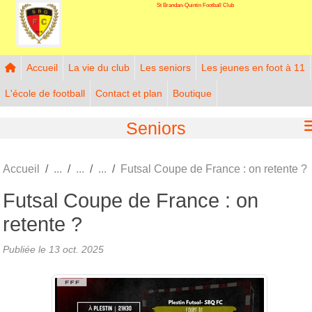
St Brandan-Quintin Football Club
Panneau de gestion des cookies
Accueil
La vie du club
Les seniors
Les jeunes en foot à 11
L'école de football
Contact et plan
Boutique
Seniors
Accueil
Futsal Coupe de France : on retente ?
Futsal Coupe de France : on
retente ?
Publiée le
13 oct. 2025