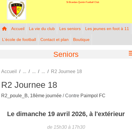
St Brandan-Quintin Football Club
Panneau de gestion des cookies
Accueil
La vie du club
Les seniors
Les jeunes en foot à 11
L'école de football
Contact et plan
Boutique
Seniors
Accueil
R2 Journee 18
R2 Journee 18
R2_poule_B, 18ème journée
/ Contre
Paimpol FC
Le
dimanche
19
avril
2026
, à l'extérieur
de 15h30 à 17h30