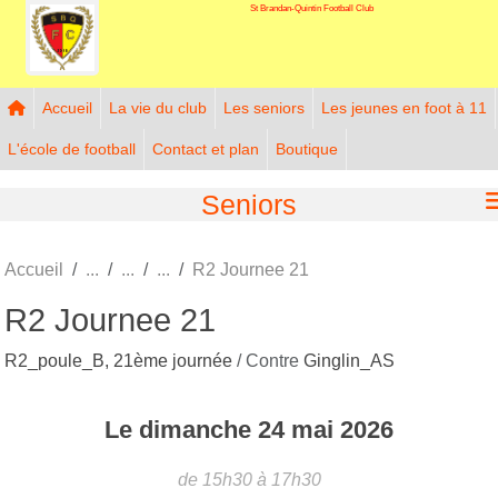
St Brandan-Quintin Football Club
Panneau de gestion des cookies
Accueil
La vie du club
Les seniors
Les jeunes en foot à 11
L'école de football
Contact et plan
Boutique
Seniors
Accueil
R2 Journee 21
R2 Journee 21
R2_poule_B, 21ème journée
/ Contre
Ginglin_AS
Le
dimanche
24
mai
2026
de 15h30 à 17h30